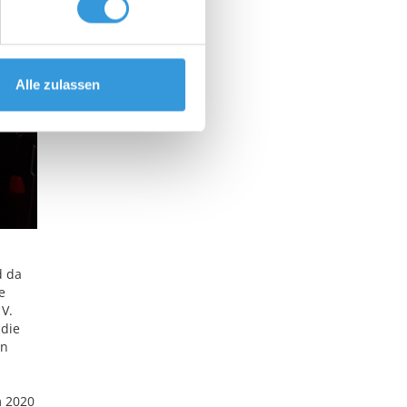
Alle zulassen
d da
e
 V.
 die
in
m 2020