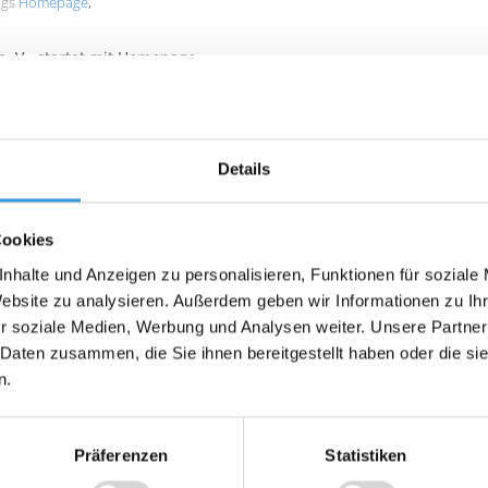
ags
Homepage
,
e. V. startet mit Homepage
hnell erklärt. Geselligkeit, Gemütlichkeit und Gemeinsamkeit sind d
bayerische Kultur am Leben zu erhalten. Die Menschen wachrütteln
als unwiederbringlich verloren gehen. Die Gründung ist noch kein
m Christian Groitl und Dominik Ertl erstmal wieder in der Schubla
ufgeschoben, es kommt auch wieder eine Zeit wo wir unsere Ideen
Details
stand Dominik Ertl kämpferisch.
Cookies
nhalte und Anzeigen zu personalisieren, Funktionen für soziale
Website zu analysieren. Außerdem geben wir Informationen zu I
r soziale Medien, Werbung und Analysen weiter. Unsere Partner
 Daten zusammen, die Sie ihnen bereitgestellt haben oder die s
n.
Präferenzen
Statistiken