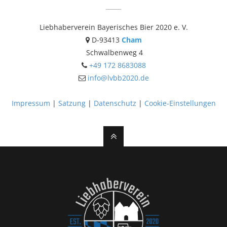
Liebhaberverein Bayerisches Bier 2020 e. V.
D-93413
Cham
Schwalbenweg 4
+49 172 8683088
info@lvbb2020.de
Impressum
|
Satzung
|
Datenschutz
|
Cookie-Einstellungen