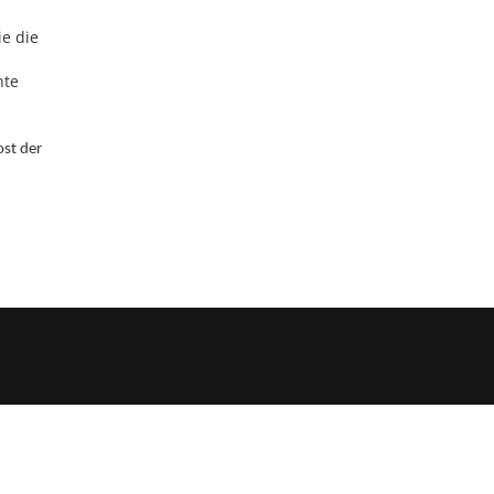
ie die
nte
ost der