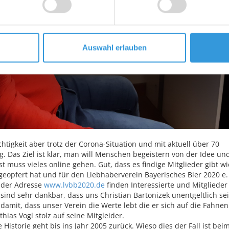
Auswahl erlauben
tigkeit aber trotz der Corona-Situation und mit aktuell über 70
. Das Ziel ist klar, man will Menschen begeistern von der Idee un
ist muss vieles online gehen. Gut, dass es findige Mitglieder gibt wi
t geopfert hat und für den Liebhaberverein Bayerisches Bier 2020 e.
r der Adresse
www.lvbb2020.de
finden Interessierte und Mitglieder
 sind sehr dankbar, dass uns Christian Bartonizek unentgeltlich se
damit, dass unser Verein die Werte lebt die er sich auf die Fahnen
hias Vogl stolz auf seine Mitgleider.
istorie geht bis ins Jahr 2005 zurück. Wieso dies der Fall ist bei