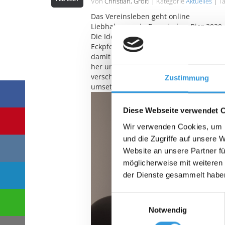
Von
Christian, Groitl
|
Kategorie
Aktuelles
|
T
Das Vereinsleben geht online
Liebhaberverein Bayerisches Bier 2020 
Die Idee des noch jungen Vereins ist sc
Eckpfeiler um die Kultur rund um die 
damit Schätze bewahrt werden, die oftm
her und die Ideen der Vorstandschaft u
verschwunden. „Aufgehoben ist nicht a
Zustimmung
umsetzen können.“ Gibt sich der 2. Vor
Diese Webseite verwendet 
Wir verwenden Cookies, um I
und die Zugriffe auf unsere 
Website an unsere Partner fü
möglicherweise mit weiteren
der Dienste gesammelt habe
Einwilligungsauswahl
Notwendig