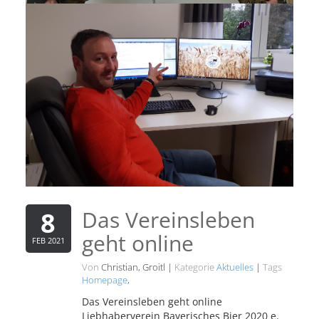
Das Vereinsleben
8
geht online
FEB 2021
Von
Christian, Groitl
|
Kategorie
Aktuelles
|
Tags
Homepage
,
Das Vereinsleben geht online
Liebhaberverein Bayerisches Bier 2020 e.