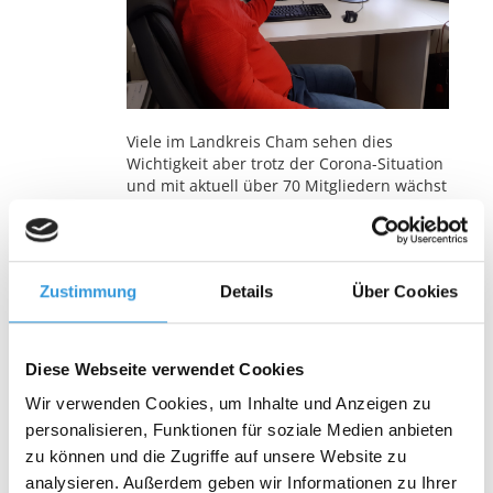
Viele im Landkreis Cham sehen dies
Wichtigkeit aber trotz der Corona-Situation
und mit aktuell über 70 Mitgliedern wächst
der Verein beständig. Das Ziel ist klar, man
will Menschen begeistern von der Idee und
da ein persönliches Treffen auf Eis gelegt
ist muss vieles online gehen. Gut, dass es
Zustimmung
Details
Über Cookies
findige Mitglieder gibt wie Christian
Bartonizek, der seine Freizeit geopfert hat
und für den Liebhaberverein Bayerisches
Bier 2020 e. V. eine Internetpräsenz erstellt
Diese Webseite verwendet Cookies
hat. Unter der Adresse
www.lvbb2020.de
Wir verwenden Cookies, um Inhalte und Anzeigen zu
finden Interessierte und Mitglieder die
wichtigsten Infos über den Verein. „Wir
personalisieren, Funktionen für soziale Medien anbieten
sind sehr dankbar, dass uns Christian
zu können und die Zugriffe auf unsere Website zu
Bartonizek unentgeltlich sein Können zur
analysieren. Außerdem geben wir Informationen zu Ihrer